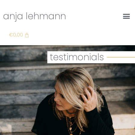
anja lehmann
€
0,00
testimonials