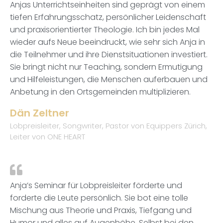
Anjas Unterrichtseinheiten sind geprägt von einem
tiefen Erfahrungsschatz, persönlicher Leidenschaft
und praxisorientierter Theologie. Ich bin jedes Mal
wieder aufs Neue beeindruckt, wie sehr sich Anja in
die Teilnehmer und ihre Dienstsituationen investiert.
Sie bringt nicht nur Teaching, sondern Ermutigung
und Hilfeleistungen, die Menschen auferbauen und
Anbetung in den Ortsgemeinden multiplizieren.
Dän Zeltner
Lobpreisleiter, Songwriter, Pastor von Equippers Zürich,
Leiter von ONE HEART
Anja’s Seminar für Lobpreisleiter förderte und
forderte die Leute persönlich. Sie bot eine tolle
Mischung aus Theorie und Praxis, Tiefgang und
Humor und alles auf Augenhöhe. Selbst bei den