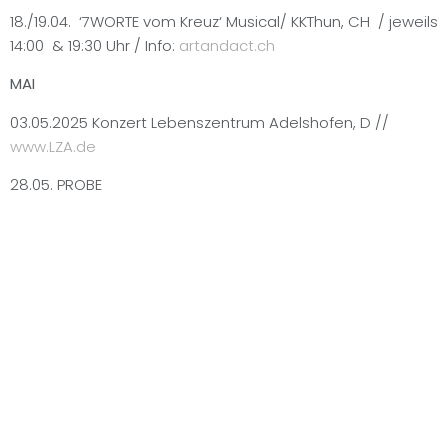
18./19.04. ‘7WORTE vom Kreuz‘ Musical/ KKThun, CH / jeweils
14:00 & 19:30 Uhr / Info:
artandact.ch
MAI
03.05.2025 Konzert Lebenszentrum Adelshofen, D //
www.LZA.de
28.05. PROBE
29.05. Jubiläumskonzert ‘Feiert Jesus’/ LIEDERHALLE
Stuttgart, D // Beginn: 19 Uhr
Impressum
–
Datenschutz